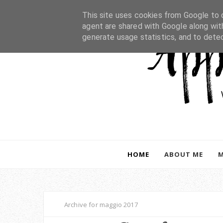
This site uses cookies from Google to d
agent are shared with Google along wit
generate usage statistics, and to dete
HOME
ABOUT ME
Archive for maggio 2017