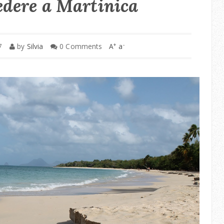
edere a Martinica
+
-
7
by
Silvia
0 Comments
A
a