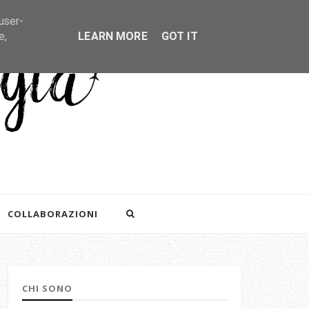
user-
e,
LEARN MORE
GOT IT
COLLABORAZIONI
CHI SONO