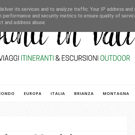
eliver its services and to analyze traffic. Your IP address and 
h performance and security metrics to ensure quality of servic
ct and address abuse.
MONDO
EUROPA
ITALIA
BRIANZA
MONTAGNA