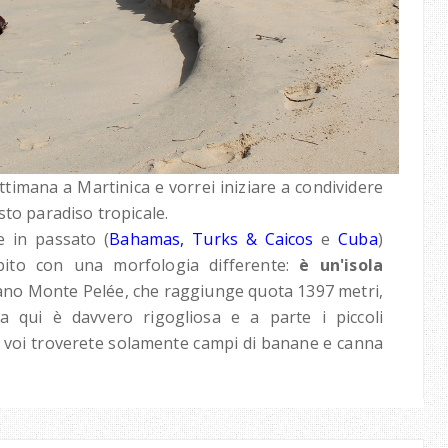
timana a Martinica e vorrei iniziare a condividere
sto paradiso tropicale.
te in passato (
Bahamas
,
Turks & Caicos
e
Cuba
)
ito con una morfologia differente:
è un'isola
ulcano Monte Pelée, che raggiunge quota 1397 metri,
a qui è davvero rigogliosa e a parte i piccoli
 a voi troverete solamente campi di banane e canna