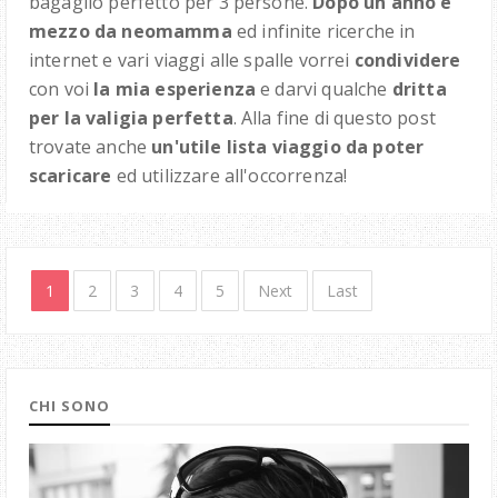
bagaglio perfetto per 3 persone.
Dopo un anno e
mezzo da neomamma
ed infinite ricerche in
internet e vari viaggi alle spalle vorrei
condividere
con voi
la mia esperienza
e darvi qualche
dritta
per la valigia perfetta
. Alla fine di questo post
trovate anche
un'utile lista viaggio da poter
scaricare
ed utilizzare all'occorrenza!
1
2
3
4
5
Next
Last
CHI SONO