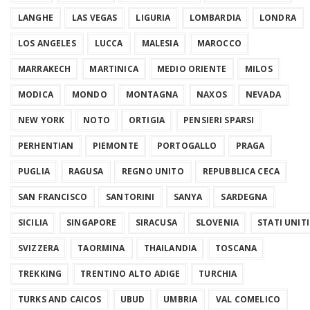
LANGHE
LAS VEGAS
LIGURIA
LOMBARDIA
LONDRA
LOS ANGELES
LUCCA
MALESIA
MAROCCO
MARRAKECH
MARTINICA
MEDIO ORIENTE
MILOS
MODICA
MONDO
MONTAGNA
NAXOS
NEVADA
NEW YORK
NOTO
ORTIGIA
PENSIERI SPARSI
PERHENTIAN
PIEMONTE
PORTOGALLO
PRAGA
PUGLIA
RAGUSA
REGNO UNITO
REPUBBLICA CECA
SAN FRANCISCO
SANTORINI
SANYA
SARDEGNA
SICILIA
SINGAPORE
SIRACUSA
SLOVENIA
STATI UNITI
SVIZZERA
TAORMINA
THAILANDIA
TOSCANA
TREKKING
TRENTINO ALTO ADIGE
TURCHIA
TURKS AND CAICOS
UBUD
UMBRIA
VAL COMELICO