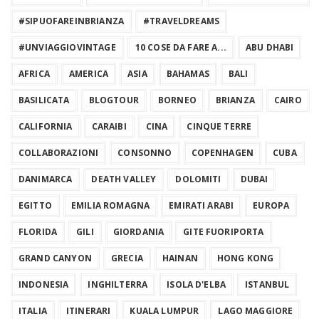
#SIPUOFAREINBRIANZA
#TRAVELDREAMS
#UNVIAGGIOVINTAGE
10 COSE DA FARE A...
ABU DHABI
AFRICA
AMERICA
ASIA
BAHAMAS
BALI
BASILICATA
BLOGTOUR
BORNEO
BRIANZA
CAIRO
CALIFORNIA
CARAIBI
CINA
CINQUE TERRE
COLLABORAZIONI
CONSONNO
COPENHAGEN
CUBA
DANIMARCA
DEATH VALLEY
DOLOMITI
DUBAI
EGITTO
EMILIA ROMAGNA
EMIRATI ARABI
EUROPA
FLORIDA
GILI
GIORDANIA
GITE FUORIPORTA
GRAND CANYON
GRECIA
HAINAN
HONG KONG
INDONESIA
INGHILTERRA
ISOLA D'ELBA
ISTANBUL
ITALIA
ITINERARI
KUALA LUMPUR
LAGO MAGGIORE