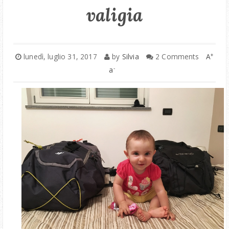
valigia
ITALIA
BRIANZA
+
lunedì, luglio 31, 2017
by
Silvia
2 Comments
A
-
a
MONTAGNA
COLLABORAZIONI