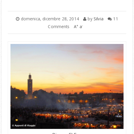
ITALIA
domenica, dicembre 28, 2014
by
Silvia
11
+
-
Comments
A
a
BRIANZA
MONTAGNA
COLLABORAZIONI