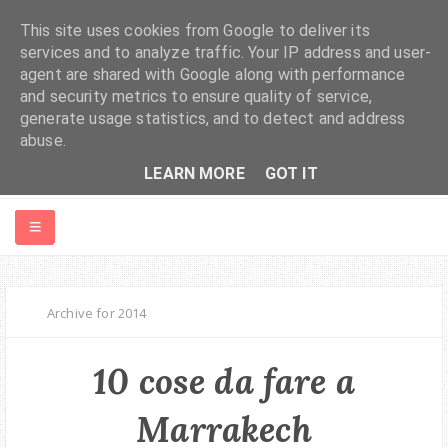
This site uses cookies from Google to deliver its
services and to analyze traffic. Your IP address and user-
agent are shared with Google along with performance
and security metrics to ensure quality of service,
generate usage statistics, and to detect and address
abuse.
LEARN MORE
GOT IT
HOME
Archive for 2014
ABOUT ME
10 cose da fare a
MONDO
Marrakech
EUROPA