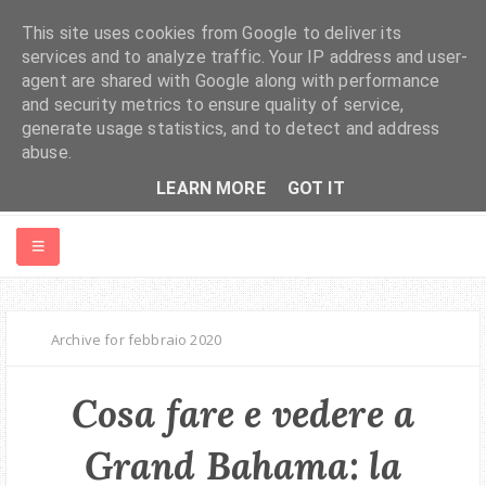
This site uses cookies from Google to deliver its
services and to analyze traffic. Your IP address and user-
agent are shared with Google along with performance
and security metrics to ensure quality of service,
generate usage statistics, and to detect and address
abuse.
LEARN MORE
GOT IT
HOME
Archive for febbraio 2020
ABOUT ME
Cosa fare e vedere a
MONDO
Grand Bahama: la
EUROPA