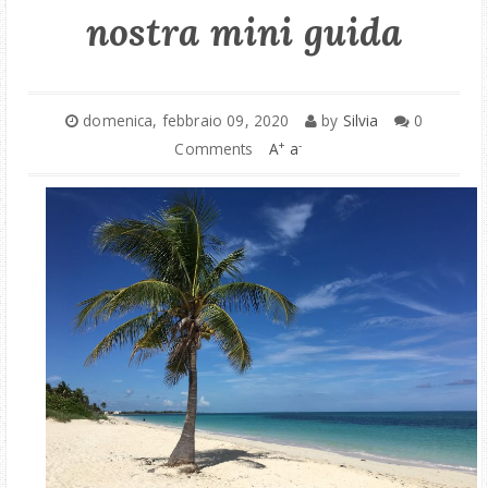
nostra mini guida
ITALIA
BRIANZA
domenica, febbraio 09, 2020
by
Silvia
0
+
-
Comments
A
a
MONTAGNA
COLLABORAZIONI