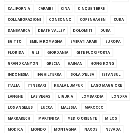
CALIFORNIA
CARAIBI
CINA
CINQUE TERRE
COLLABORAZIONI
CONSONNO
COPENHAGEN
CUBA
DANIMARCA
DEATH VALLEY
DOLOMITI
DUBAI
EGITTO
EMILIA ROMAGNA
EMIRATI ARABI
EUROPA
FLORIDA
GILI
GIORDANIA
GITE FUORIPORTA
GRAND CANYON
GRECIA
HAINAN
HONG KONG
INDONESIA
INGHILTERRA
ISOLA D'ELBA
ISTANBUL
ITALIA
ITINERARI
KUALA LUMPUR
LAGO MAGGIORE
LANGHE
LAS VEGAS
LIGURIA
LOMBARDIA
LONDRA
LOS ANGELES
LUCCA
MALESIA
MAROCCO
MARRAKECH
MARTINICA
MEDIO ORIENTE
MILOS
MODICA
MONDO
MONTAGNA
NAXOS
NEVADA