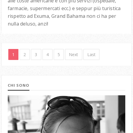
alle coste americane e con più servizi (ospedale,
farmacie, supermercati ecc.) e seppur più turistica
rispetto ad Exuma, Grand Bahama non ci ha per
nulla deluso, anzi!
1
2
3
4
5
Next
Last
CHI SONO