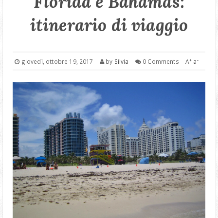
Florida e Bahamas:
itinerario di viaggio
ITALIA
BRIANZA
+
-
giovedì, ottobre 19, 2017
by
Silvia
0 Comments
A
a
MONTAGNA
COLLABORAZIONI