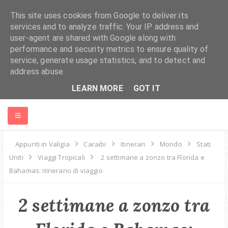
This site uses cookies from Google to deliver its
services and to analyze traffic. Your IP address and
user-agent are shared with Google along with
performance and security metrics to ensure quality of
service, generate usage statistics, and to detect and
address abuse.
LEARN MORE
GOT IT
HOME
Appunti in Valigia
Caraibi
Itinerari
Mondo
Stati
Uniti
Viaggi Tropicali
2 settimane a zonzo tra Florida e
ABOUT ME
Bahamas: itinerario di viaggio
MONDO
2 settimane a zonzo tra
EUROPA