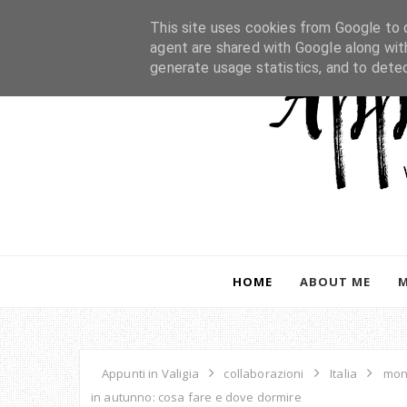
This site uses cookies from Google to d
agent are shared with Google along wit
generate usage statistics, and to dete
HOME
ABOUT ME
Appunti in Valigia
collaborazioni
Italia
mon
in autunno: cosa fare e dove dormire