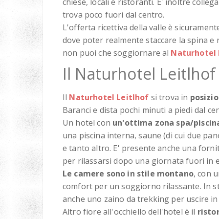
chiese, locali e ristoranti. E' inoltre colle
trova poco fuori dal centro.
L'offerta ricettiva della valle è sicuramen
dove poter realmente staccare la spina e r
non puoi che soggiornare al
Naturhotel 
Il Naturhotel Leitlho
Il
Naturhotel Leitlhof
si trova in
posizi
Baranci e dista pochi minuti a piedi dal ce
Un hotel con
un'ottima zona spa/piscin
una piscina interna, saune (di cui due pa
e tanto altro. E' presente anche una fornit
per rilassarsi dopo una giornata fuori in 
Le camere sono in stile montano
, con 
comfort per un soggiorno rilassante. In s
anche uno zaino da trekking per uscire in
Altro fiore all'occhiello dell'hotel è il
risto