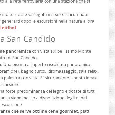
gato alla rete ferroviaria con una stazione che si
te molto ricca e variegata ma se cerchi un hotel
igenerarti dopo le escursioni nella natura allora
Leitlhof
.
f a San Candido
one panoramica
con vista sul bellissimo Monte
ntro di San Candido.
a
. Una piscina all'aperto riscaldata panoramica,
noramiche), bagno turco, idromassaggio, sala relax
a palestra con vista. E' sicuramente il posto ideale
escursione.
una forte predominanza del legno e dotate di tutti i
tanza viene messo a disposizione degli ospiti
 escursione.
rante che serve ottime cene gourmet
, piatti