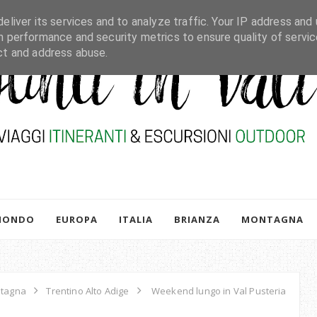
eliver its services and to analyze traffic. Your IP address and 
h performance and security metrics to ensure quality of servic
ct and address abuse.
MONDO
EUROPA
ITALIA
BRIANZA
MONTAGNA
tagna
Trentino Alto Adige
Weekend lungo in Val Pusteria