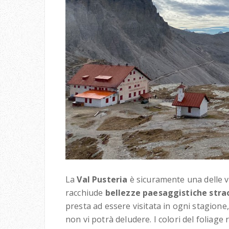
La
Val Pusteria
è sicuramente una delle va
racchiude
bellezze paesaggistiche stra
presta ad essere visitata in ogni stagio
non vi potrà deludere. I colori del foliag