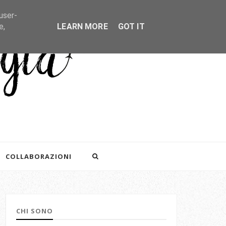
user-
e,
LEARN MORE
GOT IT
COLLABORAZIONI
CHI SONO