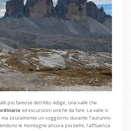
lli più famose dell'Alto Adige, una valle che
ordinarie
ed escursioni uniche da fare. La valle si
ne, ma sicuramente un soggiorno durante l'autunno
e rendono le montagne ancora più belle, l'affluenza