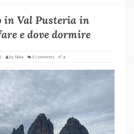
in Val Pusteria in
fare e dove dormire
+
-
2
by
Silvia
0 Comments
A
a