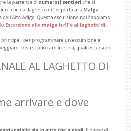
ltre la partenza di
numerosi sentieri
che si
iero che dal laghetto di Fiè porta alla
Malga
le dell'Alto Adige. Questa escursione noi l'abbiamo
olo
Escursione alla malga tuff e ai laghetti di
ni principali per programmare un'escursione al
heggiare, cosa si può fare in zona, quali escursioni
RNALE AL LAGHETTO DI
ome arrivare e dove
aggiungibile sia in auto che a piedi
. Il paese di