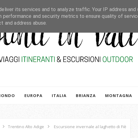
eliver its services and to analyze traffic. Your IP address and 
h performance and security metrics to ensure quality of servic
ct and address abuse.
MONDO
EUROPA
ITALIA
BRIANZA
MONTAGNA
Trentino Alto Adige
Escursione invernale al laghetto di Fiè