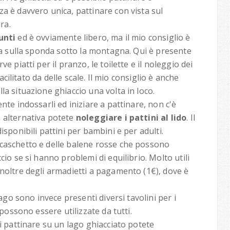
a è davvero unica, pattinare con vista sul
ura.
punti
ed è ovviamente libero, ma il mio consiglio è
va sulla sponda sotto la montagna. Qui è presente
e piatti per il pranzo, le toilette e il noleggio dei
facilitato da delle scale. Il mio consiglio è anche
la situazione ghiaccio una volta in loco.
nte indossarli ed iniziare a pattinare, non c'è
 alternativa potete
noleggiare i pattini al lido
. Il
isponibili pattini per bambini e per adulti.
 caschetto e delle balene rosse che possono
cio se si hanno problemi di equilibrio. Molto utili
inoltre degli armadietti a pagamento (1€), dove è
lago sono invece presenti diversi tavolini per i
 possono essere utilizzate da tutti.
di pattinare su un lago ghiacciato potete