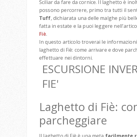
Sciliar da fare da cornice. Il laghetto è ino
possono percorrere, primo tra tutti il sent
Tuff
, dichiarata una delle malghe più bel
fatta in estate e la puoi leggere nell'artic
Fiè
.
In questo articolo troverai le informazio
laghetto di Fiè: come arrivare e dove parc
effettuare nei dintorni.
ESCURSIONE INVE
FIE'
Laghetto di Fiè: c
parcheggiare
Il laghetto di Fiè è una meta
facilmente r