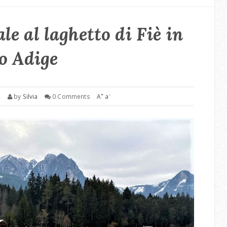
le al laghetto di Fiè in
o Adige
+
-
2
by
Silvia
0 Comments
A
a