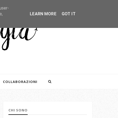
user-
e,
LEARN MORE
GOT IT
COLLABORAZIONI
CHI SONO