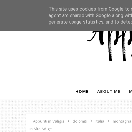
This site uses cookies from Google to d
agent are shared with Google along wit
generate usage statistics, and to dete
HOME
ABOUT ME
Appunti in Valigia
dolomiti
Italia
montagna
in Alto Adige