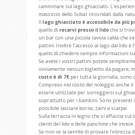
camminare sul lago ghiacciato. L'esperienz
massiccio dello Sciliar circondati dalla nat
Il
lago ghiacciato è accessibile da più 
quello di
recarvi presso il lido
che si tro
un bar con una piccola tavola calda che serv
pattini. Inoltre l'accesso al lago dal lido è 
quello di chiedere sempre informazioni sul
Se avete i vostri pattini potete sempliceme
ovviamente nessun biglietto da pagare, in
costo è di 7€
per tutta la giornata, sono d
Compreso nel costo del noleggio anche il
essere utilizzate per sorreggersi sul ghiac
soprattutto per i bambini. Sono presenti 
possibile lasciare borse, zaini e scarpe.
Sulla terrazza in legno che si affaccia sul 
clienti del lido e delle panchine che invece
Se non ve la sentite di provare l'ebrezza 